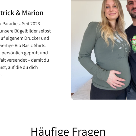
atrick & Marion
-Paradies. Seit 2023
unsere Bügelbilder selbst
auf eigenem Drucker und
ertige Bio Basic Shirts.
 persönlich geprüft und
falt versendet – damit du
st, auf die du dich
.
Häufige Fragen