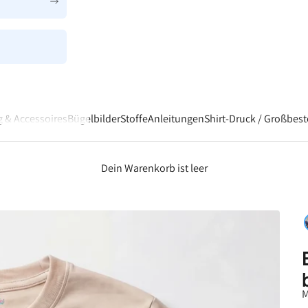
â
 & Accessoires
Bügelbilder
Stoffe
Anleitungen
Shirt-Druck / Großbes
Dein Warenkorb ist leer
M