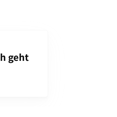
ch geht
!