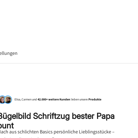
–
tellungen
Elisa, Carmen und
42.000+ weitere Kunden
lieben unsere
Produkte
Bügelbild Schriftzug bester Papa
bunt
ach aus schlichten Basics persönliche Lieblingsstücke –