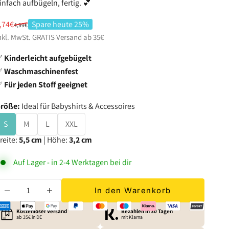
infach aufbügeln, fertig. 💕
ngebot
,74€
Spare heute 25%
Regulärer Preis
4,99€
nkl. MwSt. GRATIS
Versand
ab 35€
✅
Kinderleicht aufgebügelt
✅
Waschmaschinenfest
✅
Für jeden Stoff geeignet
röße:
Ideal für Babyshirts & Accessoires
S
M
L
XXL
reite:
5,5 cm
| Höhe:
3,2 cm
Auf Lager - in 2-4 Werktagen bei dir
nzahl verringern
Anzahl erhöhen
In den Warenkorb
Kostenloser Versand
Bezahlen in 30 Tagen
ab 35€ in DE
mit Klarna