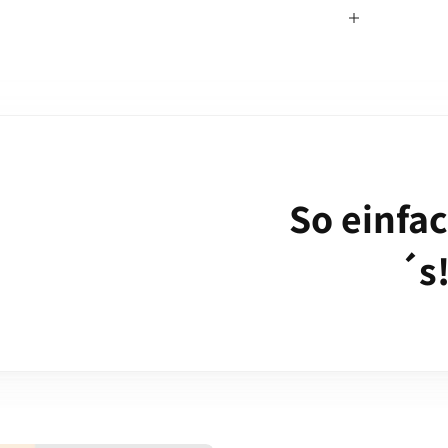
So einfa
´s