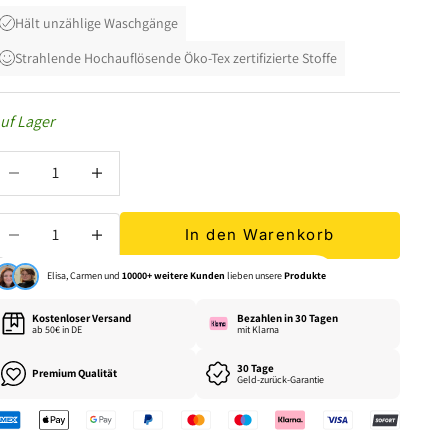
Hält unzählige Waschgänge
Strahlende Hochauflösende Öko-Tex zertifizierte Stoffe
uf Lager
nzahl verringern
Anzahl erhöhen
nzahl verringern
Anzahl erhöhen
In den Warenkorb
Elisa, Carmen und
10000+ weitere Kunden
lieben unsere
Produkte
Kostenloser Versand
Bezahlen in 30 Tagen
ab 50€ in DE
mit Klarna
30 Tage
Premium Qualität
Geld-zurück-Garantie