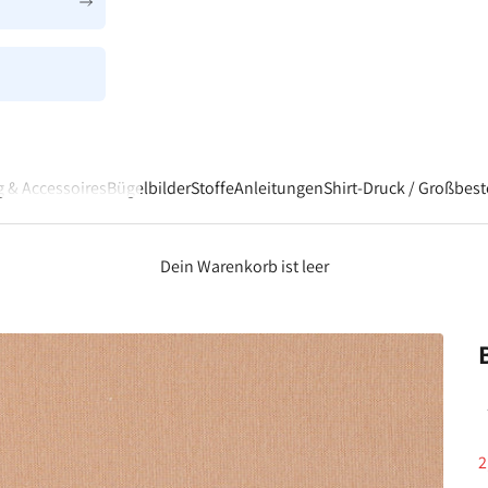
â
 & Accessoires
Bügelbilder
Stoffe
Anleitungen
Shirt-Druck / Großbes
Dein Warenkorb ist leer
A
2