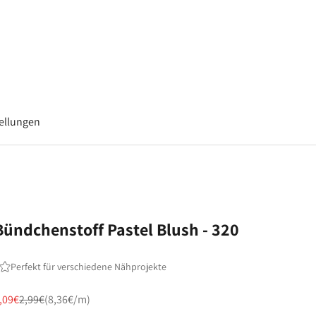
–
tellungen
Bündchenstoff Pastel Blush - 320
Perfekt für verschiedene Nähprojekte
ngebot
Regulärer Preis
,09€
2,99€
(8,36€/m)