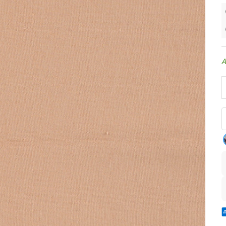
A
A
A