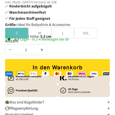
inkl. MwSt. GRATIS
Versand
ab 35€
✅
Kinderleicht aufgebügelt
✅
Waschmaschinenfest
✅
Für jeden Stoff geeignet
Größe:
Ideal für Babyshirts & Accessoires
S
M
L
XXL
Breite:
5,5 cm
| Höhe:
5,3 cm
Auf Lager - in 2-4 Werktagen bei dir
Anzahl verringern
Anzahl erhöhen
In den Warenkorb
Kostenloser Versand
Bezahlen in 30 Tagen
ab 35€ in DE
mit Klarna
30-Tage
Premium Qualität
Geld-zurück-Garantie
Was sind Bügelbilder?
Pflegeempfehlung:
Produktsicherheit