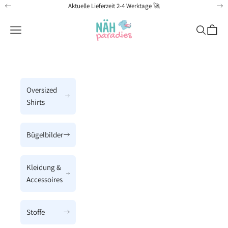
Zum Inhalt springen
Aktuelle Lieferzeit 2-4 Werktage 🚀
Zurück
Vo
Näh-Paradies
Menü
Suchen
Waren
Oversized
Shirts
Bügelbilder
Kleidung &
Accessoires
Stoffe