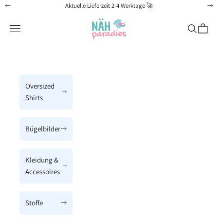
Zum Inhalt springen
Aktuelle Lieferzeit 2-4 Werktage 🚀
Zurück
Vo
Näh-Paradies
Menü
Suchen
Waren
Oversized
Shirts
Bügelbilder
Kleidung &
Accessoires
Stoffe