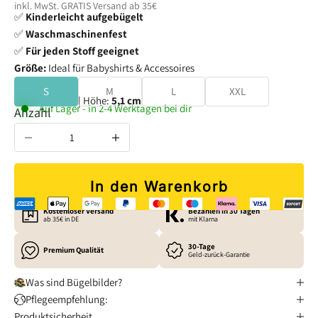
inkl. MwSt. GRATIS
Versand
ab 35€
✅
Kinderleicht aufgebügelt
✅
Waschmaschinenfest
✅
Für jeden Stoff geeignet
Größe:
Ideal für Babyshirts & Accessoires
S
M
L
XXL
Breite:
5,5 cm
| Höhe:
5,1 cm
Auf Lager - in 2-4 Werktagen bei dir
Anzahl verringern
Anzahl erhöhen
In den Warenkorb
Kostenloser Versand
Bezahlen in 30 Tagen
ab 35€ in DE
mit Klarna
30-Tage
Premium Qualität
Geld-zurück-Garantie
Was sind Bügelbilder?
Pflegeempfehlung:
Produktsicherheit