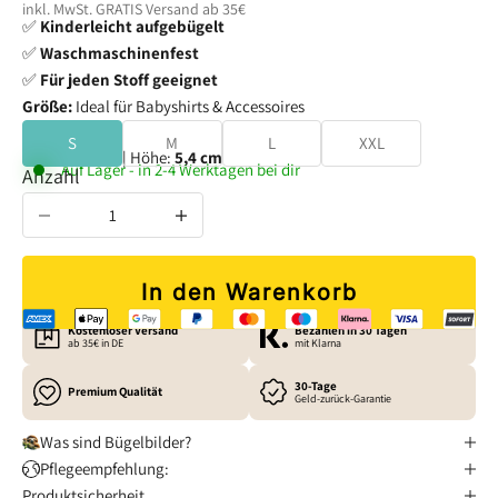
inkl. MwSt. GRATIS
Versand
ab 35€
✅
Kinderleicht aufgebügelt
✅
Waschmaschinenfest
✅
Für jeden Stoff geeignet
Größe:
Ideal für Babyshirts & Accessoires
S
M
L
XXL
Breite:
5,5 cm
| Höhe:
5,4 cm
Auf Lager - in 2-4 Werktagen bei dir
Anzahl verringern
Anzahl erhöhen
In den Warenkorb
Kostenloser Versand
Bezahlen in 30 Tagen
ab 35€ in DE
mit Klarna
30-Tage
Premium Qualität
Geld-zurück-Garantie
Was sind Bügelbilder?
Pflegeempfehlung:
Produktsicherheit