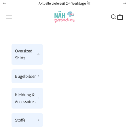
Zum Inhalt springen
Aktuelle Lieferzeit 2-4 Werktage 🚀
Zurück
Vo
Näh-Paradies
Menü
Suchen
Waren
Oversized
Shirts
Bügelbilder
Kleidung &
Accessoires
Stoffe