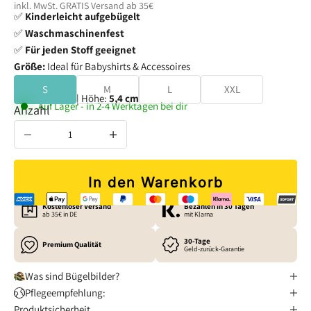
inkl. MwSt. GRATIS
Versand
ab 35€
✅
Kinderleicht aufgebügelt
✅
Waschmaschinenfest
✅
Für jeden Stoff geeignet
Größe:
Ideal für Babyshirts & Accessoires
S
M
L
XXL
Breite:
5,5 cm
| Höhe:
5,4 cm
Auf Lager - in 2-4 Werktagen bei dir
Anzahl verringern
Anzahl erhöhen
In den Warenkorb
Kostenloser Versand
Bezahlen in 30 Tagen
ab 35€ in DE
mit Klarna
30-Tage
Premium Qualität
Geld-zurück-Garantie
Was sind Bügelbilder?
Pflegeempfehlung:
Produktsicherheit