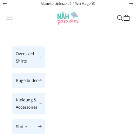
Zum Inhalt springen
Aktuelle Lieferzeit 2-4 Werktage 🚀
Zurück
Vo
Näh-Paradies
Menü
Suchen
Waren
Oversized
Shirts
Bügelbilder
Kleidung &
Accessoires
Stoffe