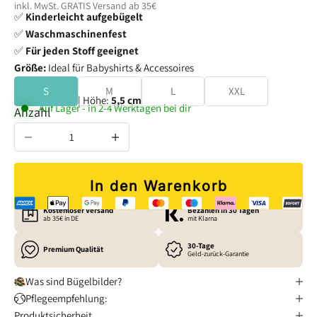
inkl. MwSt. GRATIS
Versand
ab 35€
✅
Kinderleicht aufgebügelt
✅
Waschmaschinenfest
✅
Für jeden Stoff geeignet
Größe:
Ideal für Babyshirts & Accessoires
S
M
L
XXL
Breite:
5,2 cm
| Höhe:
5,5 cm
Auf Lager - in 2-4 Werktagen bei dir
Anzahl verringern
Anzahl erhöhen
In den Warenkorb
Kostenloser Versand
Bezahlen in 30 Tagen
ab 35€ in DE
mit Klarna
30-Tage
Premium Qualität
Geld-zurück-Garantie
Was sind Bügelbilder?
Pflegeempfehlung:
Produktsicherheit