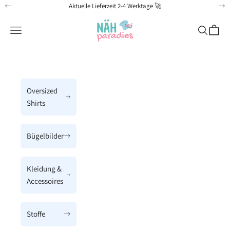
Zum Inhalt springen
Aktuelle Lieferzeit 2-4 Werktage 🚀
Zurück
Vo
Näh-Paradies
Menü
Suchen
Waren
Oversized
Shirts
Bügelbilder
Kleidung &
Accessoires
Stoffe