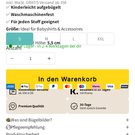
inkl. MwSt. GRATIS
Versand
ab 35€
✅
Kinderleicht aufgebügelt
✅
Waschmaschinenfest
✅
Für jeden Stoff geeignet
Größe:
Ideal für Babyshirts & Accessoires
S
M
L
XXL
Breite:
4,9 cm
| Höhe:
5,5 cm
Auf Lager - in 2-4 Werktagen bei dir
Anzahl verringern
Anzahl erhöhen
In den Warenkorb
Kostenloser Versand
Bezahlen in 30 Tagen
ab 35€ in DE
mit Klarna
30-Tage
Premium Qualität
Geld-zurück-Garantie
Was sind Bügelbilder?
Pflegeempfehlung:
Produktsicherheit