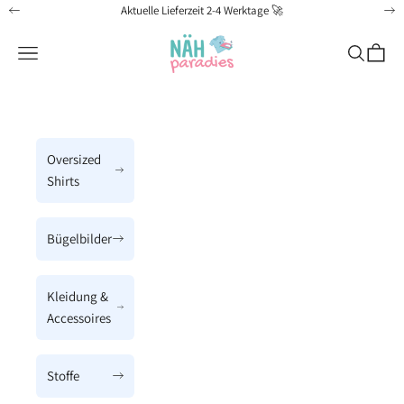
Zum Inhalt springen
Aktuelle Lieferzeit 2-4 Werktage 🚀
Zurück
Vo
Näh-Paradies
Menü
Suchen
Waren
Oversized
Shirts
Bügelbilder
Kleidung &
Accessoires
Stoffe