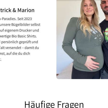
atrick & Marion
-Paradies. Seit 2023
unsere Bügelbilder selbst
auf eigenem Drucker und
ertige Bio Basic Shirts.
 persönlich geprüft und
falt versendet – damit du
st, auf die du dich
.
Häufige Fragen