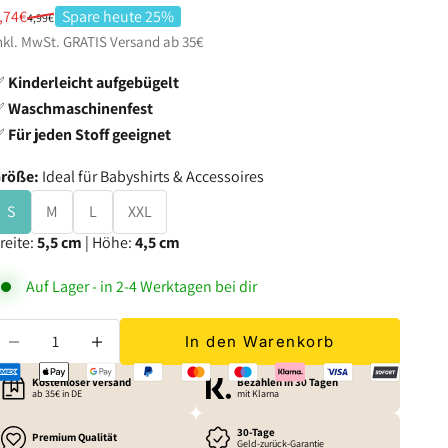
ngebot
,74€
Spare heute 25%
Regulärer Preis
4,99€
nkl. MwSt. GRATIS
Versand
ab 35€
✅
Kinderleicht aufgebügelt
✅
Waschmaschinenfest
✅
Für jeden Stoff geeignet
röße:
Ideal für Babyshirts & Accessoires
S
M
L
XXL
reite:
5,5 cm
| Höhe:
4,5 cm
Auf Lager - in 2-4 Werktagen bei dir
nzahl verringern
Anzahl erhöhen
In den Warenkorb
Kostenloser Versand
Bezahlen in 30 Tagen
ab 35€ in DE
mit Klarna
30-Tage
Premium Qualität
Geld-zurück-Garantie