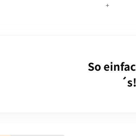
So einfa
´s