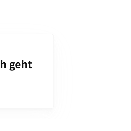
ch geht
!