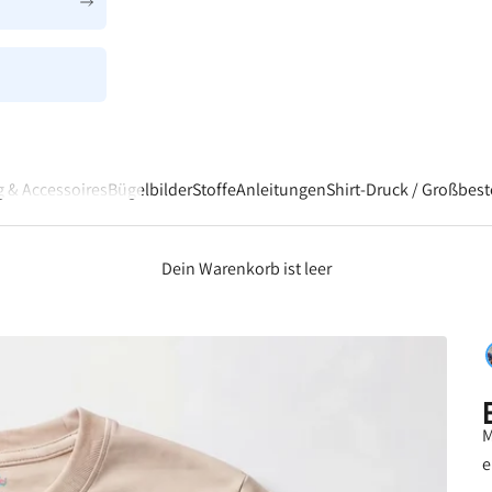
â
 & Accessoires
Bügelbilder
Stoffe
Anleitungen
Shirt-Druck / Großbes
Dein Warenkorb ist leer
M
e