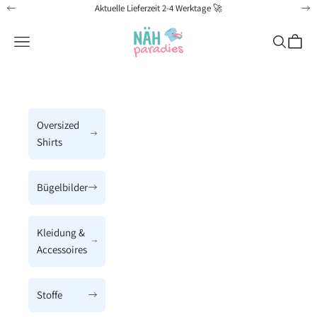
Zum Inhalt springen
Aktuelle Lieferzeit 2-4 Werktage 🚀
Zurück
Vo
Näh-Paradies
Menü
Suchen
Waren
Oversized
Shirts
Bügelbilder
Kleidung &
Accessoires
Stoffe