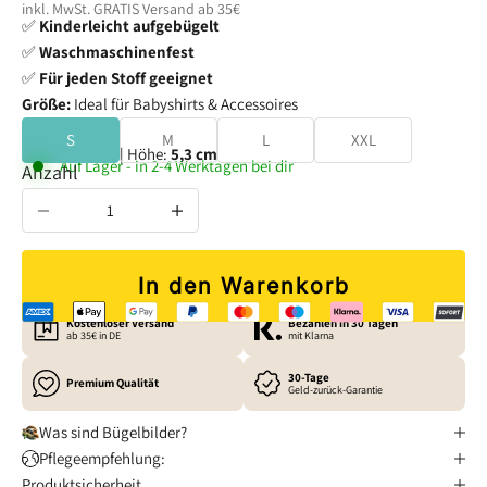
inkl. MwSt. GRATIS
Versand
ab 35€
✅
Kinderleicht aufgebügelt
✅
Waschmaschinenfest
✅
Für jeden Stoff geeignet
Größe:
Ideal für Babyshirts & Accessoires
S
M
L
XXL
Breite:
5,5 cm
| Höhe:
5,3 cm
Auf Lager - in 2-4 Werktagen bei dir
Anzahl verringern
Anzahl erhöhen
In den Warenkorb
Kostenloser Versand
Bezahlen in 30 Tagen
ab 35€ in DE
mit Klarna
30-Tage
Premium Qualität
Geld-zurück-Garantie
Was sind Bügelbilder?
Pflegeempfehlung:
Produktsicherheit