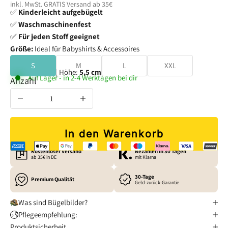
inkl. MwSt. GRATIS
Versand
ab 35€
✅
Kinderleicht aufgebügelt
✅
Waschmaschinenfest
✅
Für jeden Stoff geeignet
Größe:
Ideal für Babyshirts & Accessoires
S
M
L
XXL
Breite:
5,1 cm
| Höhe:
5,5 cm
Auf Lager - in 2-4 Werktagen bei dir
Anzahl verringern
Anzahl erhöhen
In den Warenkorb
Kostenloser Versand
Bezahlen in 30 Tagen
ab 35€ in DE
mit Klarna
30-Tage
Premium Qualität
Geld-zurück-Garantie
Was sind Bügelbilder?
Pflegeempfehlung:
Produktsicherheit