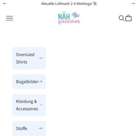
Zum Inhalt springen
Aktuelle Lieferzeit 2-4 Werktage 🚀
Zurück
Vo
Näh-Paradies
Menü
Suchen
Waren
Oversized
Shirts
Bügelbilder
Kleidung &
Accessoires
Stoffe