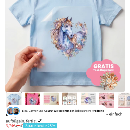
Elisa, Carmen und
42.000+ weitere Kunden
lieben unsere
Produkte
Bügelbild Herzliches Pferd Lila
Mach aus schlichten Basics persönliche Lieblingsstücke – einfach
aufbügeln, fertig. 💕
Angebot
3,74€
Spare heute 25%
Regulärer Preis
4,99€